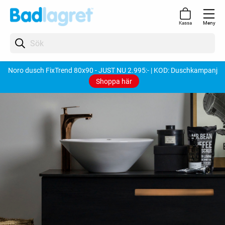
Meny
Kassa
Noro dusch FixTrend 80x90 - JUST NU 2.995:- | KOD: Duschkampanj
Shoppa här